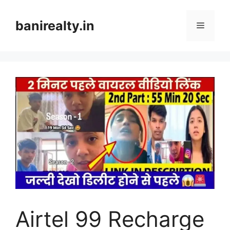
Skip
to
banirealty.in
Menu
content
Airtel 99 Recharge