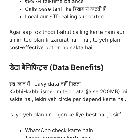
₹99 का talktime balance
Calls base tariff ke हिसाब से कटती हैं
Local aur STD calling supported
Agar aap roz thodi bahut calling karte hain aur
unlimited plan ki zarurat nahi hai, to yeh plan
cost-effective option ho sakta hai.
डेटा बेनिफिट्स (Data Benefits)
इस प्लान में heavy data नहीं मिलता।
Kabhi-kabhi isme limited data (jaise 200MB) mil
sakta hai, lekin yeh circle par depend karta hai.
Isliye yeh plan un logon ke liye best hai jo sirf:
WhatsApp check karte hain
Thoda browsing karte hain