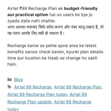
Airtel ₹99 Recharge Plan ek
budget-friendly
aur practical option
hai un users ke liye jo
zyada data nahi chahte.
अगर आपका मकसद सिर्फ कॉल करना और नंबर चालू रखना है, तो
यह प्लान आपके लिए सही हो सकता है।
Recharge karne se pehle apne area ke latest
benefits zaroor check karein, kyunki plan details
time aur location ke hisab se change ho sakti
hain.
Categories
Blog
Tags
Airtel 99 Recharge
,
Airtel 99 Recharge Plan
,
Airtel 99 Recharge Plan today
,
Airtel 99
Recharge Plan update
,
Airtel 99 Recharge
today