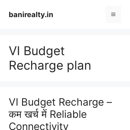
Skip
to
banirealty.in
Menu
content
VI Budget
Recharge plan
VI Budget Recharge –
कम खर्च में Reliable
Connectivity